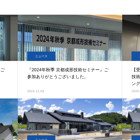
ニュース
』ご
『2024年秋季 京都成形技術セミナー』ご
【受
参加ありがとうございました。
技
ング
2024.12.09
2026.
ニュース