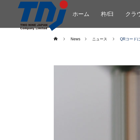
ホーム
杵/臼
クラ
News
ニュース
QRコード